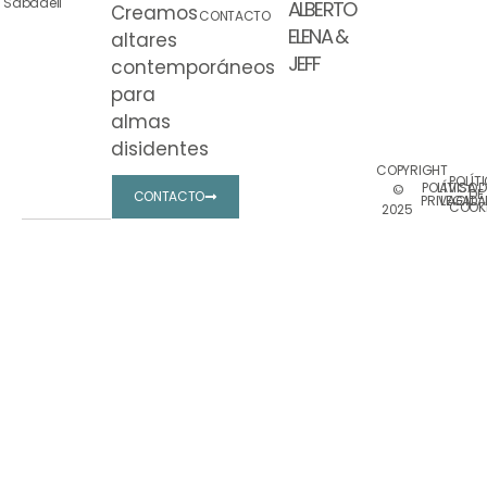
Sabadell
ALBERTO
Creamos
CONTACTO
ELENA &
altares
JEFF
contemporáneos
para
almas
disidentes
COPYRIGHT
POLÍT
POLÍTICA D
AVISO
©
DE
CONTACTO
PRIVACIDA
LEGAL
COOK
2025