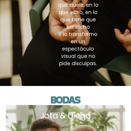
que duele, en lo
que vibra, en lo
que tiene que
ser dicho
Y lo transformo
en un
espectáculo
visual que no
pide disculpas.
BODAS
Jota & Diego