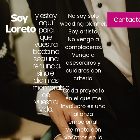
Soy
y estoy
No soy sólo
Contact
aquí
wedding planner.
Loreto
para
Soy artista.
que
No vengo a
vuestra
complaceros.
boda no
Vengo a
sea una
asesoraros y
renuncia,
cuidaros con
sino el
criterio.
día más
memorable
Cada proyecto
de
en el que me
vuestra
involucro es una
vida.
alianza
emocional.
Me meto con
vosotros en lo