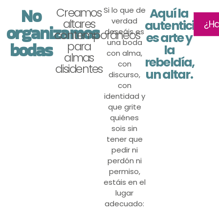
No
Creamos
Si lo que de
Aquí la
verdad
altares
autenticidad
¿H
organizamos
deseáis es
contemporáneos
es arte y
una boda
bodas
para
la
con alma,
almas
rebeldía,
con
disidentes
un altar.
discurso,
con
identidad y
que grite
quiénes
sois sin
tener que
pedir ni
perdón ni
permiso,
estáis en el
lugar
adecuado: